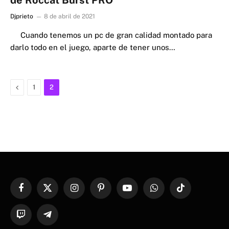
Djprieto
8 de abril de 2021
Cuando tenemos un pc de gran calidad montado para
darlo todo en el juego, aparte de tener unos…
Previous
1
2
Facebook
X
Instagram
Pinterest
YouTube
WhatsApp
TikTok
(Twitter)
Twitch
Telegram