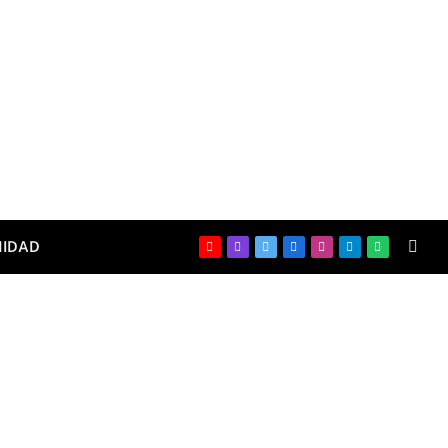
IDAD
YouTube
Twitch
X
Facebook
Instagram
Telegram
WhatsApp
(Twitter)