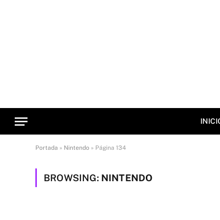
INICI
Portada
»
Nintendo
»
Página 134
BROWSING:
NINTENDO