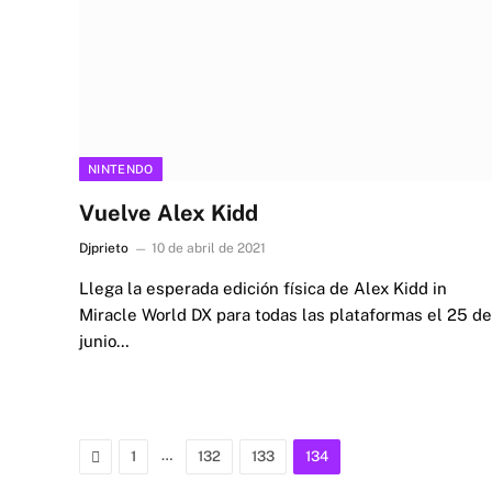
NINTENDO
Vuelve Alex Kidd
Djprieto
10 de abril de 2021
Llega la esperada edición física de Alex Kidd in
Miracle World DX para todas las plataformas el 25 de
junio…
Previous
…
1
132
133
134