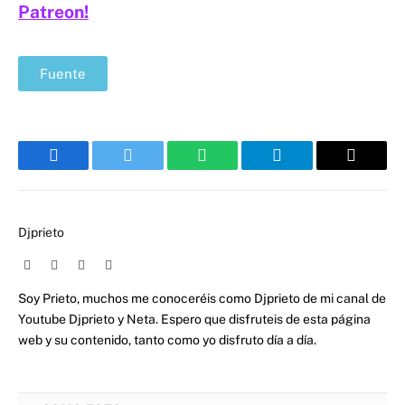
Patreon!
Fuente
Facebook
Twitter
WhatsApp
Telegram
Email
Djprieto
Website
Facebook
X
Instagram
(Twitter)
Soy Prieto, muchos me conoceréis como Djprieto de mi canal de
Youtube Djprieto y Neta. Espero que disfruteis de esta página
web y su contenido, tanto como yo disfruto día a día.