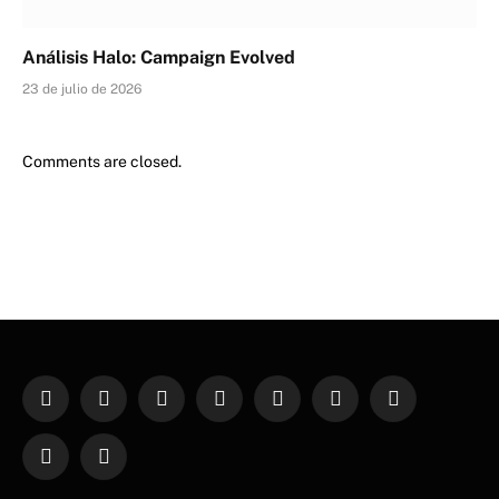
Análisis Halo: Campaign Evolved
23 de julio de 2026
Comments are closed.
Facebook
X
Instagram
Pinterest
YouTube
WhatsApp
TikTok
(Twitter)
Twitch
Telegram