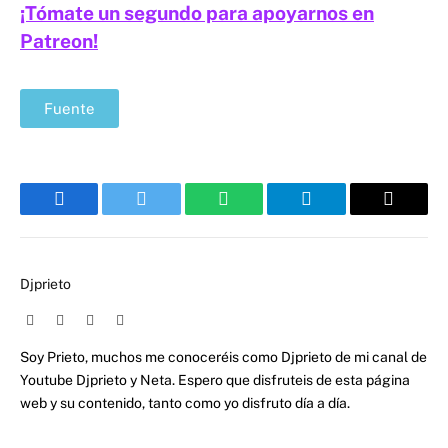
¡Tómate un segundo para apoyarnos en
Patreon!
Fuente
Facebook
Twitter
WhatsApp
Telegram
Email
Djprieto
Website
Facebook
X
Instagram
(Twitter)
Soy Prieto, muchos me conoceréis como Djprieto de mi canal de
Youtube Djprieto y Neta. Espero que disfruteis de esta página
web y su contenido, tanto como yo disfruto día a día.