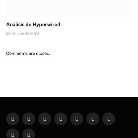
Análisis de Hyperwired
22 de julio de 2026
Comments are closed.
Facebook
X
Instagram
Pinterest
YouTube
WhatsApp
TikTok
(Twitter)
Twitch
Telegram